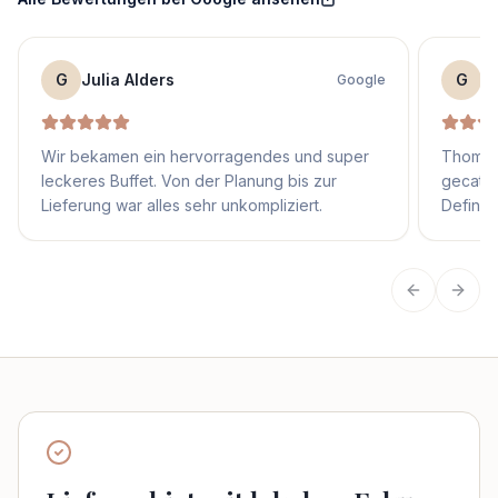
G
Julia Alders
G
S
Google
Wir bekamen ein hervorragendes und super
Thomas 
leckeres Buffet. Von der Planung bis zur
gecater
Lieferung war alles sehr unkompliziert.
Definit
Vorherige
Näch