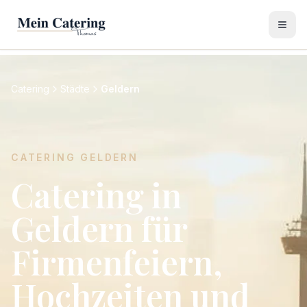
Catering
Städte
Geldern
CATERING
GELDERN
Catering in
Geldern für
Firmenfeiern,
Hochzeiten und