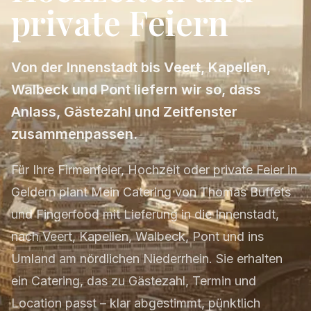
private Feiern
Von der Innenstadt bis Veert, Kapellen,
Walbeck und Pont liefern wir so, dass
Anlass, Gästezahl und Zeitfenster
zusammenpassen.
Für Ihre Firmenfeier, Hochzeit oder private Feier in
Geldern plant Mein Catering von Thomas Buffets
und Fingerfood mit Lieferung in die Innenstadt,
nach Veert, Kapellen, Walbeck, Pont und ins
Umland am nördlichen Niederrhein. Sie erhalten
ein Catering, das zu Gästezahl, Termin und
Location passt – klar abgestimmt, pünktlich