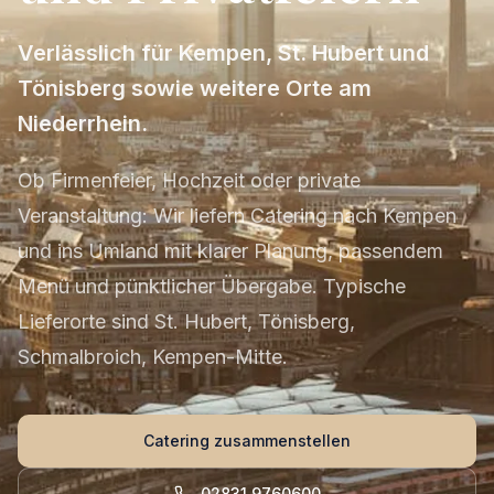
Verlässlich für Kempen, St. Hubert und
Tönisberg sowie weitere Orte am
Niederrhein.
Ob Firmenfeier, Hochzeit oder private
Veranstaltung: Wir liefern Catering nach Kempen
und ins Umland mit klarer Planung, passendem
Menü und pünktlicher Übergabe. Typische
Lieferorte sind St. Hubert, Tönisberg,
Schmalbroich, Kempen-Mitte.
Catering zusammenstellen
02831 9760600