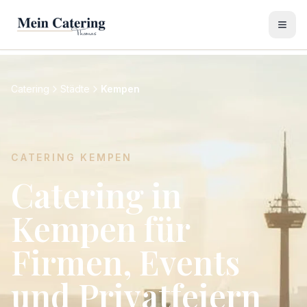
Catering
Städte
Kempen
CATERING
KEMPEN
Catering in
Kempen für
Firmen, Events
und Privatfeiern