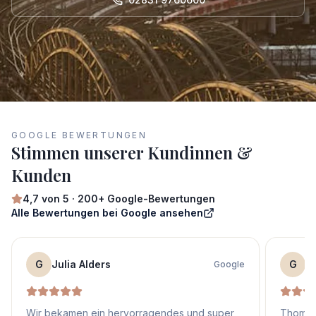
GOOGLE BEWERTUNGEN
Stimmen unserer Kundinnen &
Kunden
4,7
von 5 ·
200+
Google-Bewertungen
Alle Bewertungen bei Google ansehen
G
Julia Alders
G
S
Google
Wir bekamen ein hervorragendes und super
Thomas 