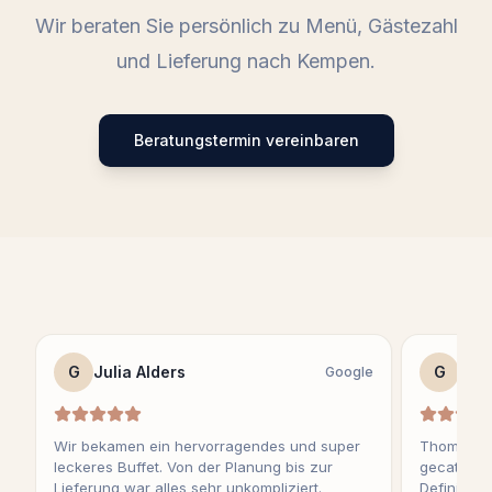
Wir beraten Sie persönlich zu Menü, Gästezahl
und Lieferung nach
Kempen
.
Beratungstermin vereinbaren
G
Julia Alders
G
Sag
Google
Wir bekamen ein hervorragendes und super
Thomas ha
leckeres Buffet. Von der Planung bis zur
gecatert u
Lieferung war alles sehr unkompliziert.
Definitiv 