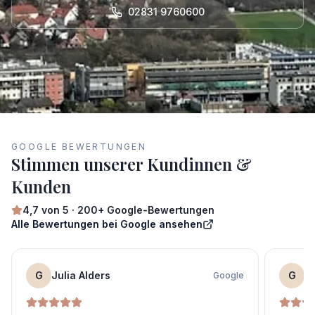
02831 9760600
GOOGLE BEWERTUNGEN
Stimmen unserer Kundinnen &
Kunden
4,7
von 5 ·
200+
Google-Bewertungen
Alle Bewertungen bei Google ansehen
G
Julia Alders
G
S
Google