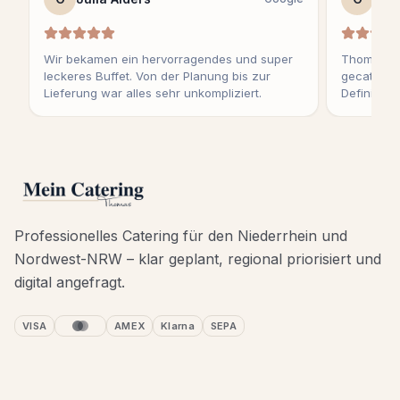
Wir bekamen ein hervorragendes und super
Thomas ha
leckeres Buffet. Von der Planung bis zur
gecatert u
Lieferung war alles sehr unkompliziert.
Definitiv 
Professionelles Catering für den Niederrhein und
Nordwest-NRW – klar geplant, regional priorisiert und
digital angefragt.
VISA
AMEX
Klarna
SEPA