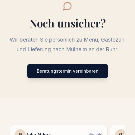
Noch unsicher?
Wir beraten Sie persönlich zu Menü, Gästezahl
und Lieferung nach
Mülheim an der Ruhr
.
Beratungstermin vereinbaren
G
Julia Alders
G
Sag
Google