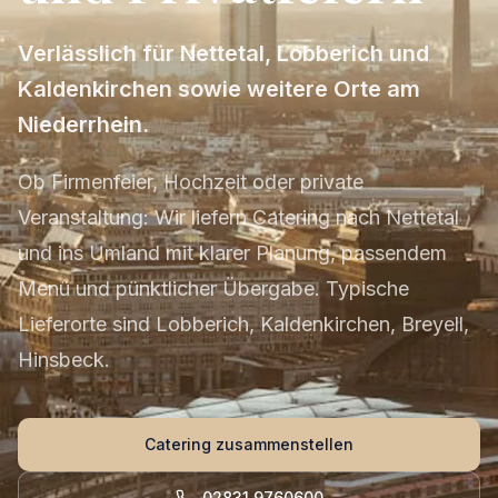
Verlässlich für Nettetal, Lobberich und
Kaldenkirchen sowie weitere Orte am
Niederrhein.
Ob Firmenfeier, Hochzeit oder private
Veranstaltung: Wir liefern Catering nach Nettetal
und ins Umland mit klarer Planung, passendem
Menü und pünktlicher Übergabe. Typische
Lieferorte sind Lobberich, Kaldenkirchen, Breyell,
Hinsbeck.
Catering zusammenstellen
02831 9760600