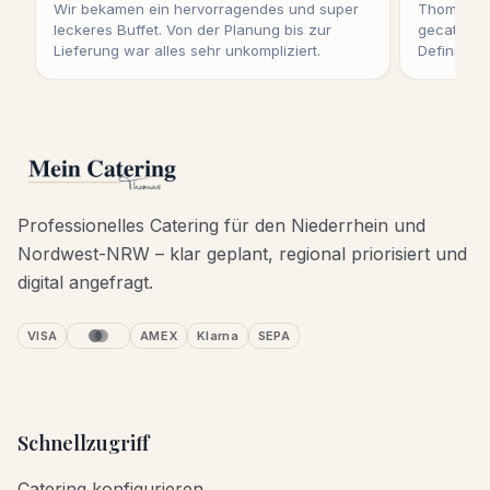
Wir bekamen ein hervorragendes und super
Thomas ha
leckeres Buffet. Von der Planung bis zur
gecatert u
Lieferung war alles sehr unkompliziert.
Definitiv 
Professionelles Catering für den Niederrhein und
Nordwest-NRW – klar geplant, regional priorisiert und
digital angefragt.
VISA
AMEX
Klarna
SEPA
Schnellzugriff
Catering konfigurieren