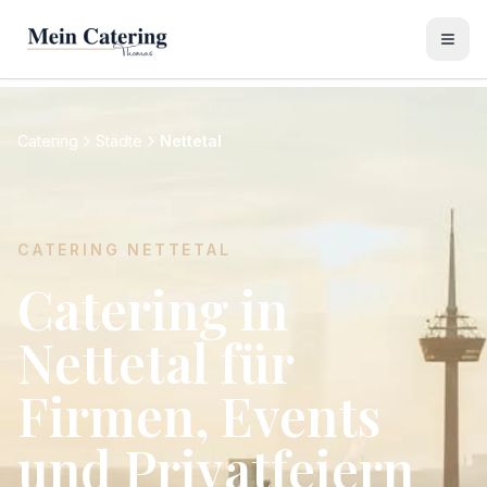
Catering
Städte
Nettetal
CATERING
NETTETAL
Catering in
Nettetal für
Firmen, Events
und Privatfeiern