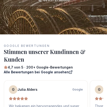
GOOGLE BEWERTUNGEN
Stimmen unserer Kundinnen &
Kunden
4,7
von 5 ·
200+
Google-Bewertungen
Alle Bewertungen bei Google ansehen
G
Julia Alders
G
S
Google
Wir bekamen ein hervorragendes und super
Thomas 