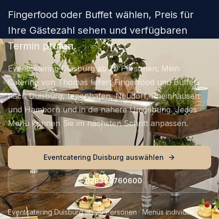
Fingerfood oder Buffet wählen, Preis für
Ihre Gästezahl sehen und verfügbaren
Termin prüfen.
Eventcatering Duisburg ab 20 Personen: Mein
Catering von Thomas liefert Fingerfood und Buffets
nach Duisburg, Innenhafen, Neudorf, Rheinhausen
und Hamborn und in die nähere Umgebung. Jedes
Menü können Sie im nächsten Schritt anpassen.
Eventcatering Duisburg auswählen
02831 9760600
Eventcatering Duisburg ab 20 Personen · Menüs individuell