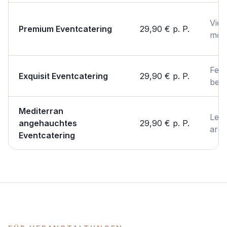
Viels
Premium Eventcatering
29,90 €
p. P.
mod
Fest
Exquisit Eventcatering
29,90 €
p. P.
bes
Mediterran
Leic
angehauchtes
29,90 €
p. P.
arom
Eventcatering