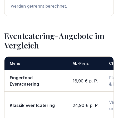
werden getrennt berechnet.
Eventcatering-Angebote im
Vergleich
Menü
Ab-Preis
Char
Fingerfood
Für
16,90 €
p. P.
Eventcatering
& P
Vert
Klassik Eventcatering
24,90 €
p. P.
unko