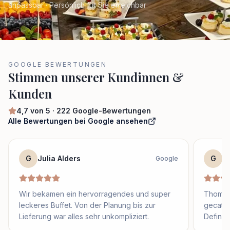
anpassbar · Persönlich für Sie erreichbar
GOOGLE BEWERTUNGEN
Stimmen unserer Kundinnen &
Kunden
4,7
von 5 ·
222
Google-Bewertungen
Alle Bewertungen bei Google ansehen
G
Julia Alders
G
S
Google
Wir bekamen ein hervorragendes und super
Thomas 
leckeres Buffet. Von der Planung bis zur
gecater
Lieferung war alles sehr unkompliziert.
Definit