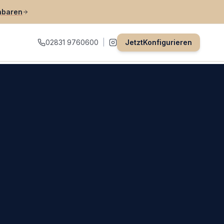
nbaren
02831 9760600
|
Jetzt
Konfigurieren