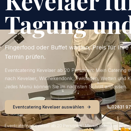
Kevelaer f
Tagung und
Fingerfood oder Buffet wählen, Preis für Ihr
Termin prüfen.
Eventcatering Kevelaer ab 20 Personen: Mein Catering v
nach Kevelaer, Winnekendonk, Twisteden, Wetten und 
Jedes Menü können Sie im nächsten Schritt anpassen.
Eventcatering Kevelaer auswählen
02831 9
Eventcatering Kevelaer ab 20 Personen · Menüs individuell anpass