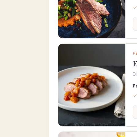
F
E
Di
P