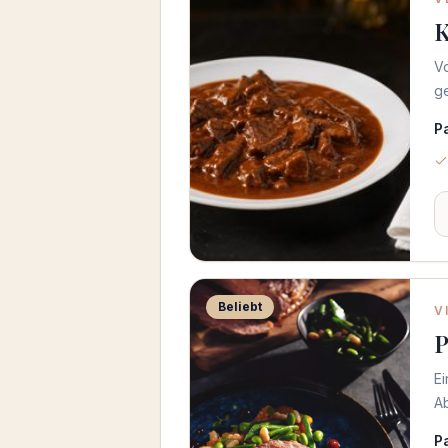
K
V
g
P
Beliebt
V
P
E
A
P