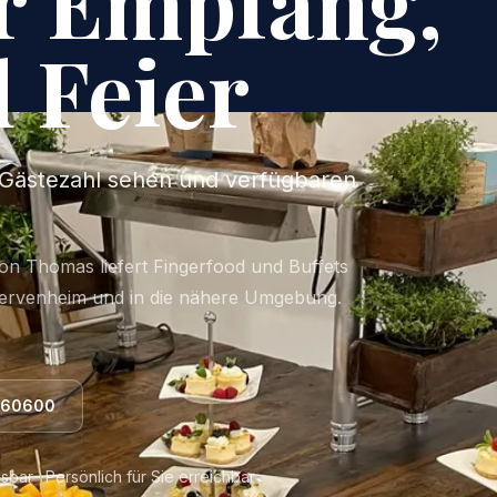
ür Empfang,
 Feier
e Gästezahl sehen und verfügbaren
on Thomas liefert Fingerfood und Buffets
Kervenheim und in die nähere Umgebung.
760600
bar · Persönlich für Sie erreichbar