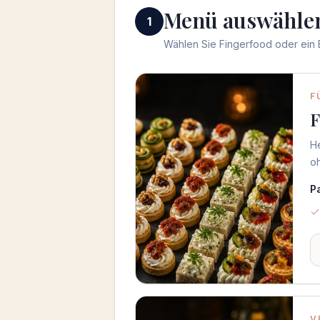
Menü auswähle
1
Wählen Sie Fingerfood oder ein Bu
Menü auswählen
F
F
H
oh
P
V