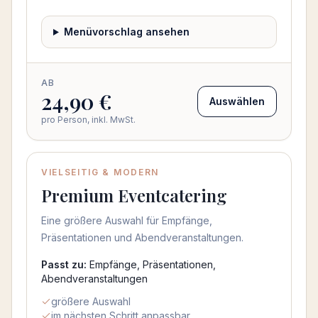
Menüvorschlag ansehen
AB
24,90 €
Auswählen
pro Person, inkl. MwSt.
VIELSEITIG & MODERN
Beliebt
Premium Eventcatering
Eine größere Auswahl für Empfänge,
Präsentationen und Abendveranstaltungen.
Passt zu:
Empfänge, Präsentationen,
Abendveranstaltungen
größere Auswahl
im nächsten Schritt anpassbar