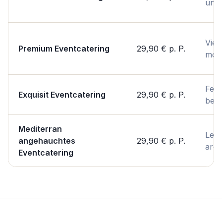
unko
Viels
Premium Eventcatering
29,90 €
p. P.
mod
Fest
Exquisit Eventcatering
29,90 €
p. P.
bes
Mediterran
Leic
angehauchtes
29,90 €
p. P.
arom
Eventcatering