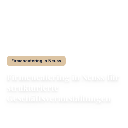
Restaurant Thomas
/
Firmencatering
/
Neuss
Firmencatering
in
Neuss
Firmencatering in Neuss für
strukturierte
Geschäftsveranstaltungen
Praktische kulinarische Konzepte, die auf Ihr
Bürolayout, Ihre Tagespläne und Gästezahlen