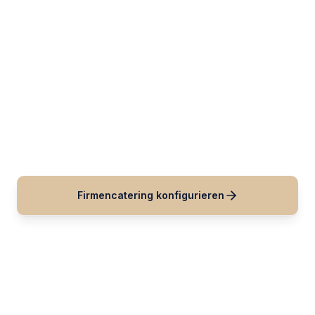
zugeschnitten sind
Restaurant Thomas organisiert professionelle Food-
Konzepte für lokale Unternehmen. Wir passen
Portionsgrößen, Zubereitungsmethoden und Logistik
so ab, dass sie an Ihre Unternehmenszeitpläne in
Neuss angepasst sind.
Firmencatering konfigurieren
Anfrage senden