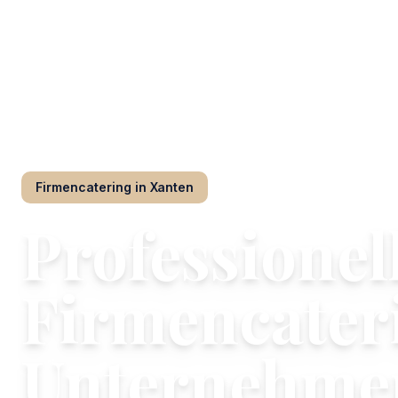
Restaurant Thomas
/
Firmencatering
/
Xanten
Firmencatering
in
Xanten
Professionel
Firmencateri
Unternehmen