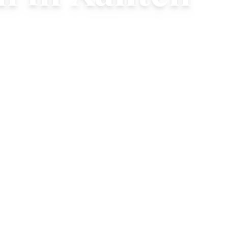
ngen für Meetings, Team-
ngen
 direkt zu Ihrem Büro oder Fabrikstandort in
die Raumaufteilung und sorgen dafür, dass
 und erfrischt bleibt.
en