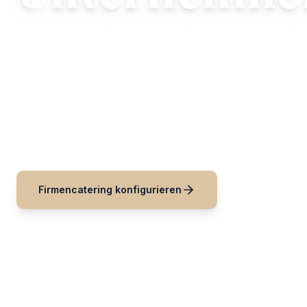
Maßgeschneiderte Unternehmens-Food-Lösu
Mittagessen und interne Firmenveranstaltu
Restaurant Thomas bietet strukturiertes Firmencatering
Xanten an. Wir planen praktische Menüs, koordinieren 
Ihr Team während des gesamten Arbeitstags konzentriert
Firmencatering konfigurieren
Anfrage send