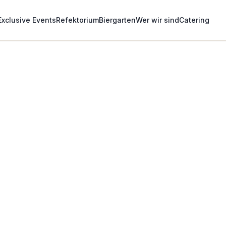
Exclusive Events
Refektorium
Biergarten
Wer wir sind
Catering