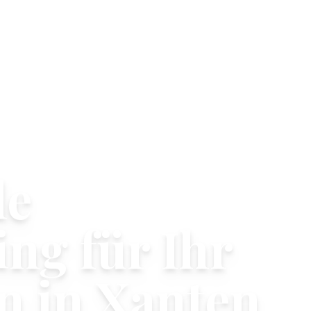
le
ng für Ihr
 in Xanten