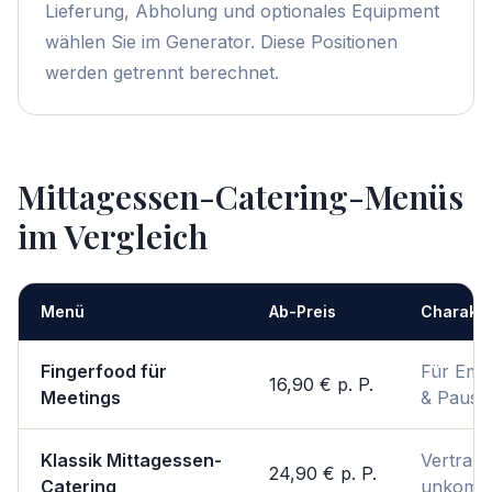
Lieferung, Abholung und optionales Equipment
wählen Sie im Generator. Diese Positionen
werden getrennt berechnet.
Mittagessen-Catering-Menüs
im Vergleich
Menü
Ab-Preis
Charakte
Fingerfood für
Für Emp
16,90 €
p. P.
Meetings
& Pause
Klassik Mittagessen-
Vertraut
24,90 €
p. P.
Catering
unkompli