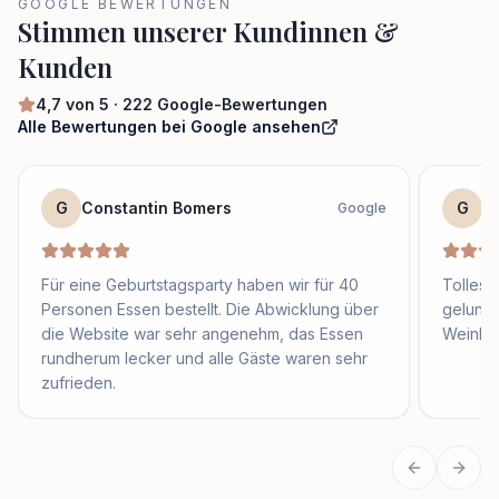
GOOGLE BEWERTUNGEN
Stimmen unserer Kundinnen &
Kunden
4,7
von 5 ·
222
Google-Bewertungen
Alle Bewertungen bei Google ansehen
G
Constantin Bomers
G
F
Google
Für eine Geburtstagsparty haben wir für 40
Tolles 
Personen Essen bestellt. Die Abwicklung über
gelung
die Website war sehr angenehm, das Essen
Weinbeg
rundherum lecker und alle Gäste waren sehr
zufrieden.
Vorherige
Näch