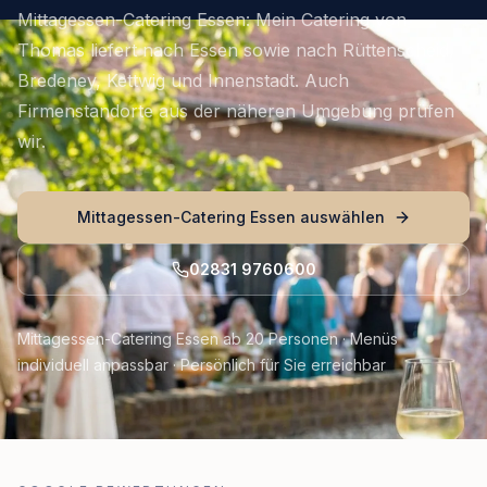
Mittagessen-Catering Essen: Mein Catering von
Thomas liefert nach Essen sowie nach Rüttenscheid,
Bredeney, Kettwig und Innenstadt. Auch
Firmenstandorte aus der näheren Umgebung prüfen
wir.
Mittagessen-Catering Essen auswählen
02831 9760600
Mittagessen-Catering Essen ab 20 Personen · Menüs
individuell anpassbar · Persönlich für Sie erreichbar