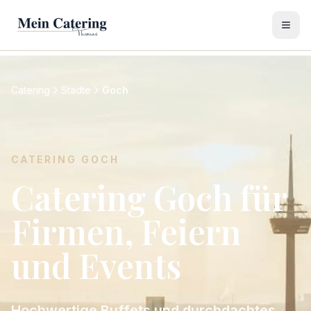
Catering
Städte
Goch
CATERING
GOCH
Catering Goch für
Firmen, Feiern
und Events
Hochwertige Buffets und durchdachtes