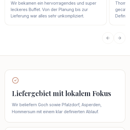
Wir bekamen ein hervorragendes und super
Thomas 
leckeres Buffet. Von der Planung bis zur
gecater
Lieferung war alles sehr unkompliziert.
Definit
Vorherige
Näch
Liefergebiet mit lokalem Fokus
Wir beliefern Goch sowie Pfalzdorf, Asperden,
Hommersum mit einem klar definierten Ablauf.