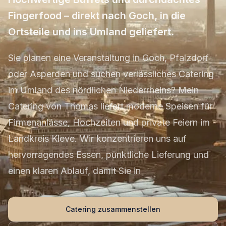
Fingerfood – direkt nach Goch, in die
Ortsteile und ins Umland geliefert.
Sie planen eine Veranstaltung in Goch, Pfalzdorf
oder Asperden und suchen verlässliches Catering
im Umland des nördlichen Niederrheins? Mein
Catering von Thomas liefert moderne Speisen für
Firmenanlässe, Hochzeiten und private Feiern im
Landkreis Kleve. Wir konzentrieren uns auf
hervorragendes Essen, pünktliche Lieferung und
einen klaren Ablauf, damit Sie in
Catering zusammenstellen