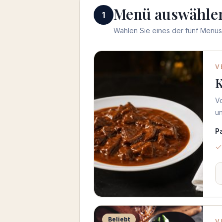
Menü auswähle
1
Wählen Sie eines der fünf Menüs 
Menü auswählen
V
K
Vo
un
P
Beliebt
V