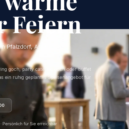
d warme
r Feiern
 in Pfalzdorf, Asperden,
ing goch, party catering goch oder buffet
as ein ruhig geplantes Speisenangebot für
00
 Persönlich für Sie erreichbar