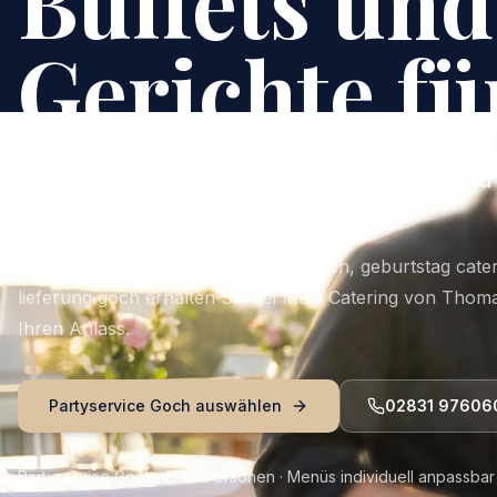
Buffets un
Gerichte fü
partyservice goch für Feiern in der Stadt und
Hommersum und Hassum
Für Anfragen wie buffet bestellen goch, geburtstag cater
lieferung goch erhalten Sie bei Mein Catering von Thom
Ihren Anlass.
Partyservice Goch auswählen
02831 97606
Partyservice Goch ab 20 Personen · Menüs individuell anpassbar ·