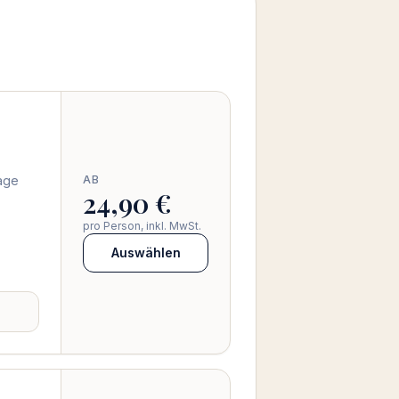
age
AB
24,90 €
pro Person, inkl. MwSt.
Auswählen