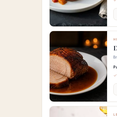
H
D
B
P
L