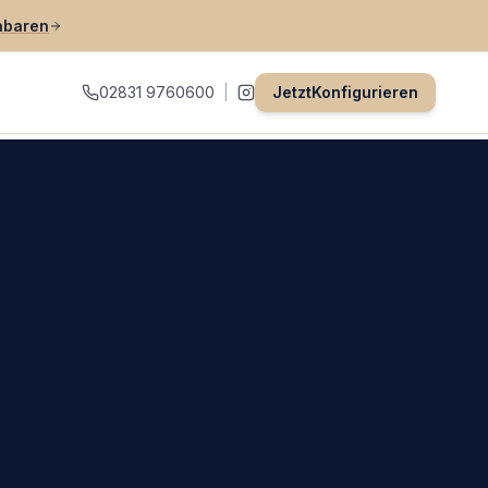
nbaren
02831 9760600
|
Jetzt
Konfigurieren