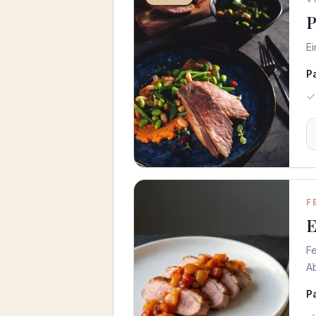
P
Ei
P
F
E
F
A
P