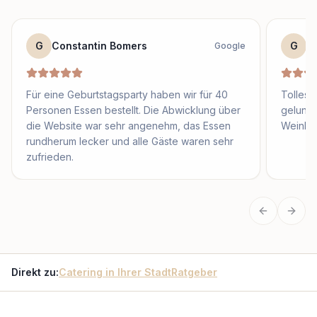
G
Constantin Bomers
G
F
Google
Für eine Geburtstagsparty haben wir für 40
Tolles 
Personen Essen bestellt. Die Abwicklung über
gelung
die Website war sehr angenehm, das Essen
Weinbeg
rundherum lecker und alle Gäste waren sehr
zufrieden.
Vorherige
Näch
Direkt zu:
Catering in Ihrer Stadt
Ratgeber