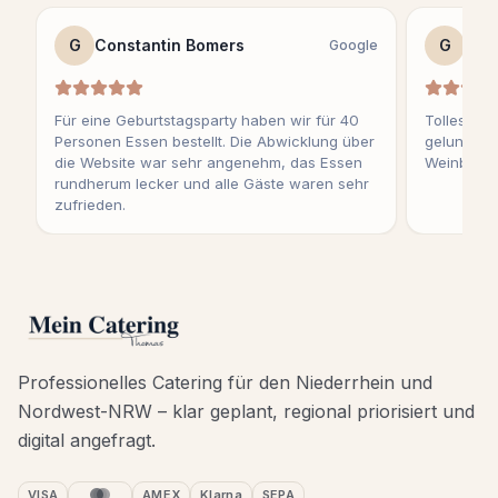
G
Constantin Bomers
G
Fra
Google
Für eine Geburtstagsparty haben wir für 40
Tolles Eve
Personen Essen bestellt. Die Abwicklung über
gelungene
die Website war sehr angenehm, das Essen
Weinbeglei
rundherum lecker und alle Gäste waren sehr
zufrieden.
Professionelles Catering für den Niederrhein und
Nordwest-NRW – klar geplant, regional priorisiert und
digital angefragt.
VISA
AMEX
Klarna
SEPA