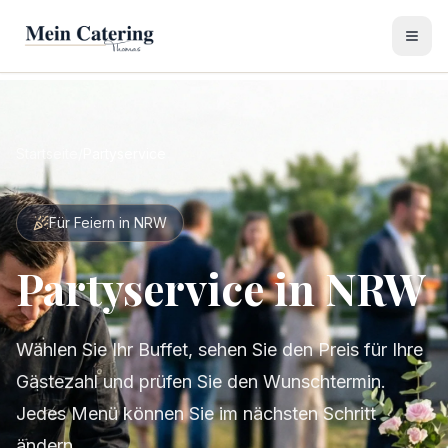
Startseite
/
Partyservice
Für Feiern in NRW
Partyservice in NRW
Wählen Sie Ihr Buffet, sehen Sie den Preis für Ihre
Gästezahl und prüfen Sie den Wunschtermin.
Jedes Menü können Sie im nächsten Schritt
ändern.