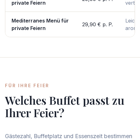
private Feiern
vertra
Mediterranes Menü für
Leicht
29,90 €
p. P.
private Feiern
aroma
FÜR IHRE FEIER
Welches Buffet passt zu
Ihrer Feier?
Gästezahl, Buffetplatz und Essenszeit bestimmen