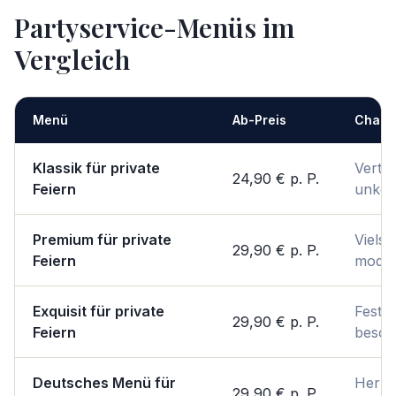
Partyservice-Menüs im
Vergleich
Menü
Ab-Preis
Chara
Klassik für private
Vertra
24,90 €
p. P.
Feiern
unkom
Premium für private
Vielsei
29,90 €
p. P.
Feiern
mode
Exquisit für private
Festli
29,90 €
p. P.
Feiern
beson
Deutsches Menü für
Herzh
29,90 €
p. P.