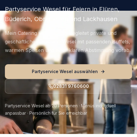
Partyservice Wesel für Feiern in Flüren,
Büderich, Obrighoven und Lackhausen
Mein Catering von Thomas begleitet private und
geschäftliche Anlässe in Wesel mit passenden Buffets,
warmen Speisen und einer klaren Abstimmung vorab.
Partyservice Wesel auswählen
02831 9760600
Partyservice Wesel ab 20 Personen · Menüs individuell
anpassbar · Persönlich für Sie erreichbar