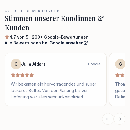
GOOGLE BEWERTUNGEN
Stimmen unserer Kundinnen &
Kunden
4,7
von 5 ·
200+
Google-Bewertungen
Alle Bewertungen bei Google ansehen
G
Julia Alders
G
S
Google
Wir bekamen ein hervorragendes und super
Thomas 
leckeres Buffet. Von der Planung bis zur
gecater
Lieferung war alles sehr unkompliziert.
Definit
Vorherige
Näch