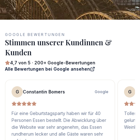
GOOGLE BEWERTUNGEN
Stimmen unserer Kundinnen &
Kunden
4,7
von 5 ·
200+
Google-Bewertungen
Alle Bewertungen bei Google ansehen
G
Constantin Bomers
G
F
Google
Für eine Geburtstagsparty haben wir für 40
Tolles 
Personen Essen bestellt. Die Abwicklung über
gelung
die Website war sehr angenehm, das Essen
Weinbeg
rundherum lecker und alle Gäste waren sehr