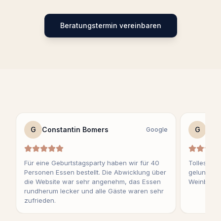
Beratungstermin vereinbaren
G
Constantin Bomers
G
Fra
Google
Für eine Geburtstagsparty haben wir für 40
Tolles Eve
Personen Essen bestellt. Die Abwicklung über
gelungene
die Website war sehr angenehm, das Essen
Weinbeglei
rundherum lecker und alle Gäste waren sehr
zufrieden.