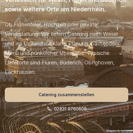
sowie weitere Orte am Niederrhein.
Ob Firmenfeier, Hochzeit oder private
Veranstaltung: Wir liefern Catering nach Wesel
und ins Umland mit klarer Planung, passendem
Menü und pünktlicher Übergabe. Typische
Lieferorte sind Flüren, Büderich, Obrighoven,
Lackhausen.
Catering zusammenstellen
02831 9760600