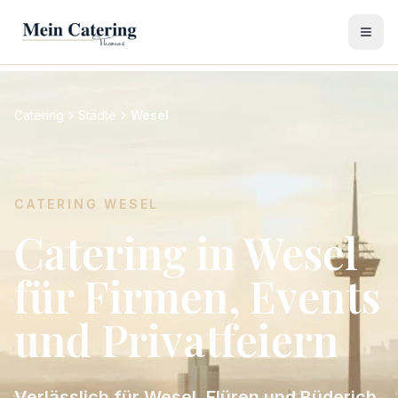
Catering
Städte
Wesel
CATERING
WESEL
Catering in Wesel
für Firmen, Events
und Privatfeiern
Verlässlich für Wesel, Flüren und Büderich