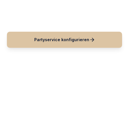
die auf Ihre Gästezahl und Ihren Platzbedarf
zugeschnitten sind.
Partyservice konfigurieren
Anfrage senden