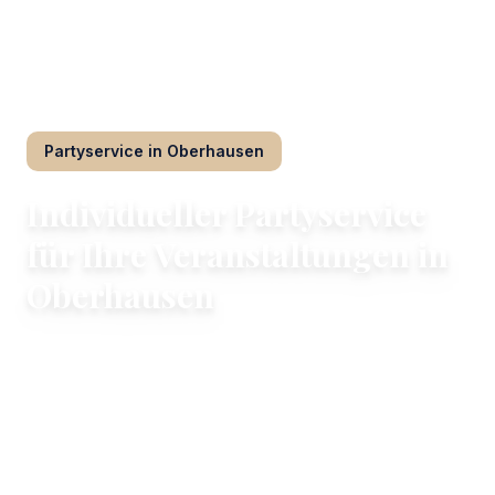
Restaurant Thomas
/
Partyservice
/
Oberhausen
Partyservice
in
Oberhausen
Individueller Partyservice
für Ihre Veranstaltungen in
Oberhausen
Frisch zubereitete Buffets und warme
Hauptgerichte vom Restaurant Thomas
Planen Sie Ihr privates Treffen, Familienfest oder
Clubtreffen mit individuellen kulinarischen Optionen,