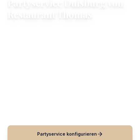
Partyservice Duisburg von
Restaurant Thomas
Maßgeschneiderte Buffets und warme Gerichte
für Ihre privaten und geschäftlichen
Veranstaltungen
Planen Sie eine Feier in Duisburg? Restaurant
Thomas bietet zuverlässigen Partyservice mit
maßgeschneiderten Buffet-Lieferungen und
Essenskonzepten für lokale Zusammenkünfte,
Firmen-Meilensteine und Familientreffen.
Partyservice konfigurieren