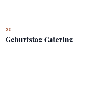
03
Geburtstag Catering
Duisburg:
Familienmeilensteine
Von kleinen Wohnzimmer-
Zusammenkünften bis hin zu
großen Veranstaltungsorten
Private Geburtstagsfeiern in Rheinhausen oder
Hamborn haben oft einzigartige räumliche