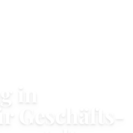
g in
r Geschäfts-