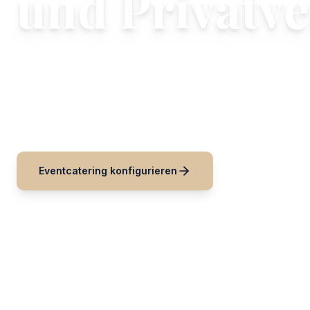
und Privatv
Zuverlässige Essensplanung, klare Ideen und 
Restaurant Thomas bietet strukturiertes Eventcatering i
Ihre Platzanordnung und Ihre Gästezahl abstimmt, um h
Eventcatering konfigurieren
Anfrage sende