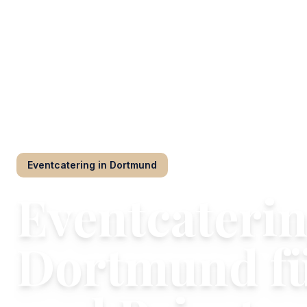
Restaurant Thomas
/
Eventcatering
/
Dortmund
Eventcatering
in
Dortmund
Eventcaterin
Dortmund fü