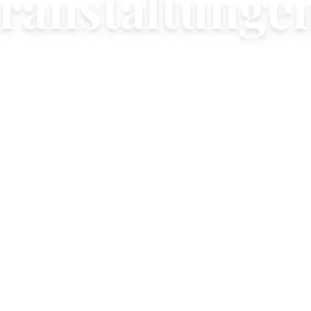
eranstaltunge
präzise Lieferung für Ihren Anlass.
n Dortmund an, das sich auf Ihren Zeitplan,
ochwertige Speisen zu liefern.
n