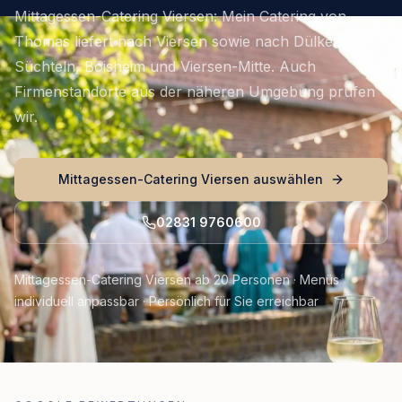
Mittagessen-Catering Viersen: Mein Catering von
Thomas liefert nach Viersen sowie nach Dülken,
Süchteln, Boisheim und Viersen-Mitte. Auch
Firmenstandorte aus der näheren Umgebung prüfen
wir.
Mittagessen-Catering Viersen auswählen
02831 9760600
Mittagessen-Catering Viersen ab 20 Personen · Menüs
individuell anpassbar · Persönlich für Sie erreichbar