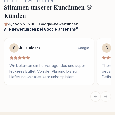
GOOGLE BEWERTUNGEN
Stimmen unserer Kundinnen &
Kunden
4,7
von 5 ·
200+
Google-Bewertungen
Alle Bewertungen bei Google ansehen
G
Julia Alders
G
S
Google
Wir bekamen ein hervorragendes und super
Thomas 
leckeres Buffet. Von der Planung bis zur
gecater
Lieferung war alles sehr unkompliziert.
Definit
Vorherige
Näch