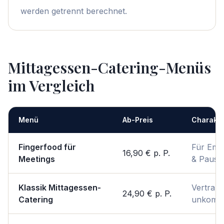
werden getrennt berechnet.
Mittagessen-Catering-Menüs
im Vergleich
Menü
Ab-Preis
Charakte
Fingerfood für
Für Emp
16,90 €
p. P.
Meetings
& Pause
Klassik Mittagessen-
Vertraut
24,90 €
p. P.
Catering
unkompli