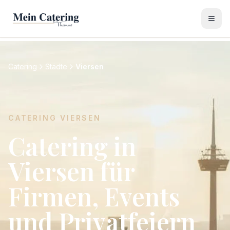
Catering
Städte
Viersen
CATERING
VIERSEN
Catering in
Viersen für
Firmen, Events
und Privatfeiern