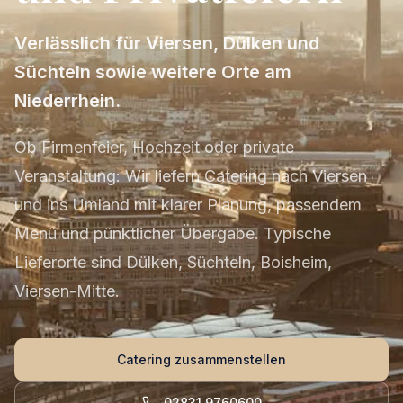
Verlässlich für Viersen, Dülken und
Süchteln sowie weitere Orte am
Niederrhein.
Ob Firmenfeier, Hochzeit oder private
Veranstaltung: Wir liefern Catering nach Viersen
und ins Umland mit klarer Planung, passendem
Menü und pünktlicher Übergabe. Typische
Lieferorte sind Dülken, Süchteln, Boisheim,
Viersen-Mitte.
Catering zusammenstellen
02831 9760600