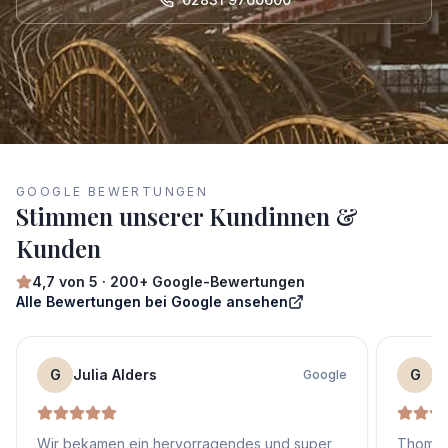
GOOGLE BEWERTUNGEN
Stimmen unserer Kundinnen &
Kunden
4,7
von 5 ·
200+
Google-Bewertungen
Alle Bewertungen bei Google ansehen
G
Julia Alders
G
S
Google
Wir bekamen ein hervorragendes und super
Thomas 