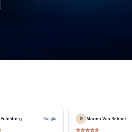
n
 Eulenberg
G
Marina Van Bebber
Google