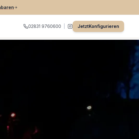
nbaren
02831 9760600
|
Jetzt
Konfigurieren