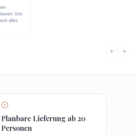
hen
lassen. Von
sch alles
Vorherige
Näch
Planbare Lieferung ab 20
Personen