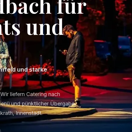
bach für
nts und
mfeld und starke
Wir liefern Catering nach
enü und pünktlicher Übergabe.
krath, Innenstadt.