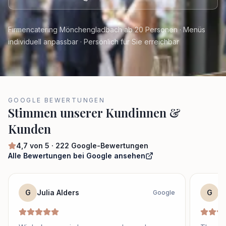
Firmencatering Mönchengladbach ab 20 Personen · Menüs
individuell anpassbar · Persönlich für Sie erreichbar
GOOGLE BEWERTUNGEN
Stimmen unserer Kundinnen &
Kunden
4,7
von 5 ·
222
Google-Bewertungen
Alle Bewertungen bei Google ansehen
G
Julia Alders
G
S
Google