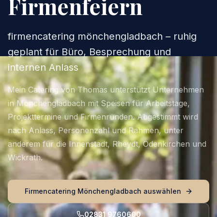
Firmenfeiern
firmencatering mönchengladbach – ruhig
geplant für Büro, Besprechung und
internen Anlass
Mein Catering von Thomas unterstützt Unternehmen
in Mönchengladbach mit Speisen für Arbeitstage,
Projekttermine und Firmenrunden. Abgestimmt wird
nach Anlass, Personenzahl und Rahmen, unter
anderem für die Innenstadt, Rheydt, Odenkirchen und
Wickrath.
Firmencatering Mönchengladbach auswählen
02831 9760600