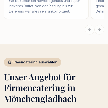
Wir bekamen ein hervorragendes und super
Thomas 
leckeres Buffet. Von der Planung bis zur
gecater
Lieferung war alles sehr unkompliziert.
Definit
Vorherige
Näch
Firmencatering auswählen
Unser Angebot für
Firmencatering in
Mönchengladbach