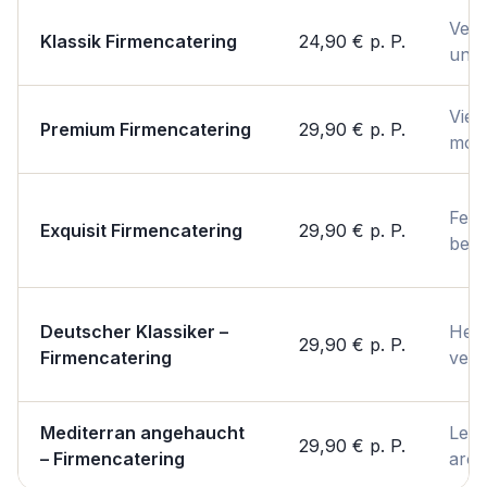
Vert
Klassik Firmencatering
24,90 €
p. P.
unko
Viels
Premium Firmencatering
29,90 €
p. P.
mod
Fest
Exquisit Firmencatering
29,90 €
p. P.
bes
Deutscher Klassiker –
Herz
29,90 €
p. P.
Firmencatering
vert
Mediterran angehaucht
Leic
29,90 €
p. P.
– Firmencatering
arom