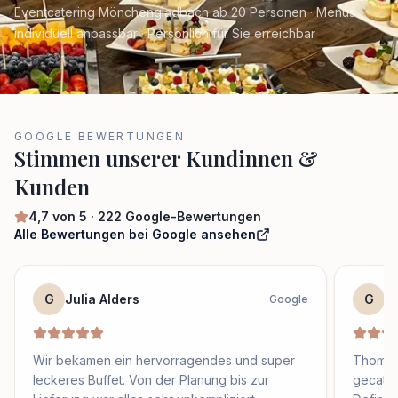
Eventcatering Mönchengladbach ab 20 Personen · Menüs
individuell anpassbar · Persönlich für Sie erreichbar
GOOGLE BEWERTUNGEN
Stimmen unserer Kundinnen &
Kunden
4,7
von 5 ·
222
Google-Bewertungen
Alle Bewertungen bei Google ansehen
G
Julia Alders
G
S
Google
Wir bekamen ein hervorragendes und super
Thomas 
leckeres Buffet. Von der Planung bis zur
gecater