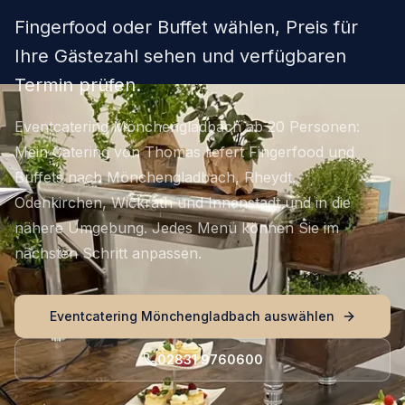
Fingerfood oder Buffet wählen, Preis für
Ihre Gästezahl sehen und verfügbaren
Termin prüfen.
Eventcatering Mönchengladbach ab 20 Personen:
Mein Catering von Thomas liefert Fingerfood und
Buffets nach Mönchengladbach, Rheydt,
Odenkirchen, Wickrath und Innenstadt und in die
nähere Umgebung. Jedes Menü können Sie im
nächsten Schritt anpassen.
Eventcatering Mönchengladbach auswählen
02831 9760600