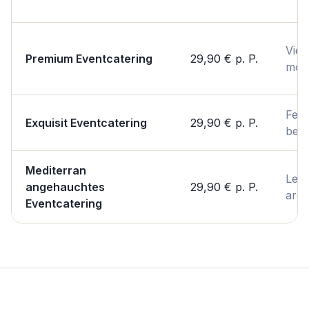
Viels
Premium Eventcatering
29,90 €
p. P.
mod
Fest
Exquisit Eventcatering
29,90 €
p. P.
bes
Mediterran
Leic
angehauchtes
29,90 €
p. P.
arom
Eventcatering