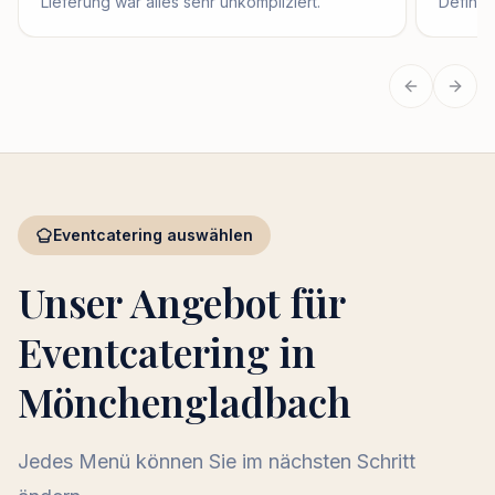
Lieferung war alles sehr unkompliziert.
Definit
Vorherige
Näch
Eventcatering auswählen
Unser Angebot für
Eventcatering in
Mönchengladbach
Jedes Menü können Sie im nächsten Schritt