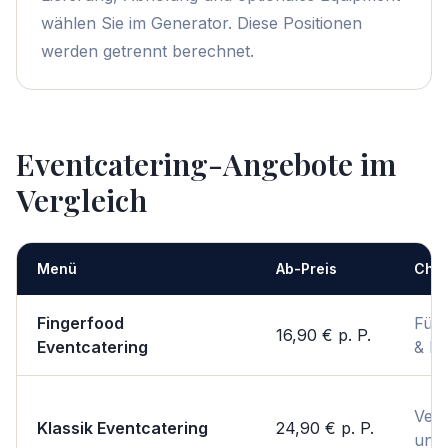
wählen Sie im Generator. Diese Positionen
werden getrennt berechnet.
Eventcatering-Angebote im
Vergleich
Menü
Ab-Preis
Char
Fingerfood
Für
16,90 €
p. P.
Eventcatering
& P
Vert
Klassik Eventcatering
24,90 €
p. P.
unko